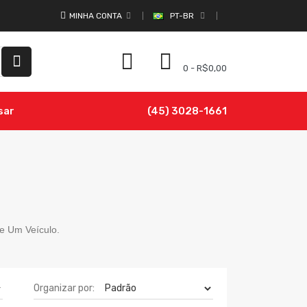
MINHA CONTA
PT-BR
0 - R$0,00
sar
(45) 3028-1661
e Um Veículo.
Organizar por: