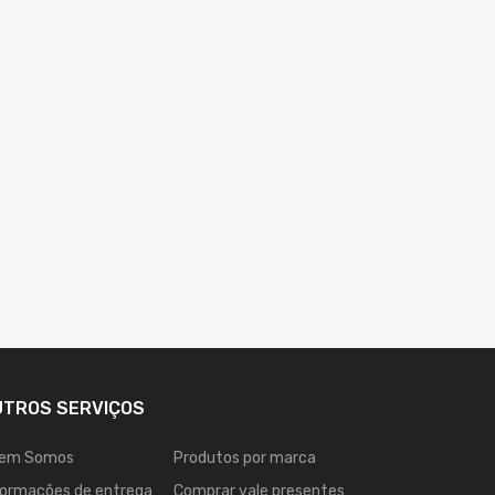
UTROS SERVIÇOS
em Somos
Produtos por marca
formações de entrega
Comprar vale presentes