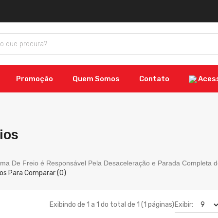
Promoção
Quem Somos
Contato
Aces
ios
ema De Freio é Responsável Pela Desaceleração e Parada Completa d
os Para Comparar (0)
Exibir:
Exibindo de 1 a 1 do total de 1 (1 páginas)