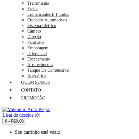
Transmissão
Freios
Lubrificantes E Fluidos
Cuidados Automotivos
Sistema Elétrico
Câmbio
Direção
Parafusos
Embreagem
Diferencial
Escapamento
Arrefecimento
Tanque De Combustível
Acessórios
QUEM SOMOS
CONTATO
PROMOÇÃO
Lista de desejos (0)
0 - R$0,00
Seu carrinho está vazio!