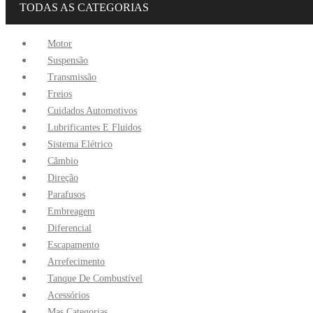
TODAS AS CATEGORIAS
Motor
Suspensão
Transmissão
Freios
Cuidados Automotivos
Lubrificantes E Fluidos
Sistema Elétrico
Câmbio
Direção
Parafusos
Embreagem
Diferencial
Escapamento
Arrefecimento
Tanque De Combustível
Acessórios
Mas Categorias