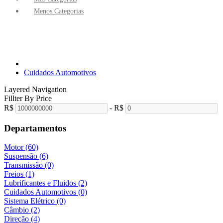
Menos Categorias
Inicio
Promoção
Quem Somos
Contato
Cuidados Automotivos
Layered Navigation
Fillter By Price
R$
-
R$
Departamentos
Motor (60)
Suspensão (6)
Transmissão (0)
Freios (1)
Lubrificantes e Fluidos (2)
Cuidados Automotivos (0)
Sistema Elétrico (0)
Câmbio (2)
Direção (4)